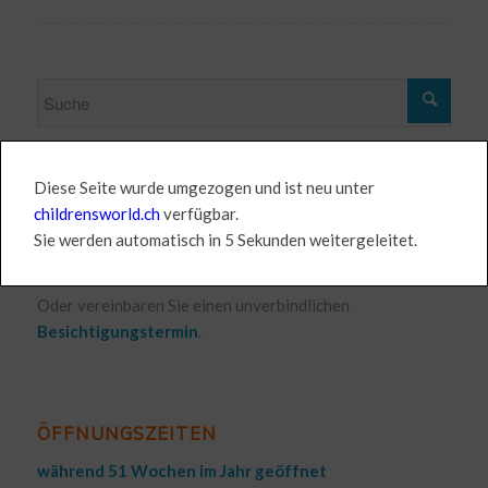
Diese Seite wurde umgezogen und ist neu unter
JETZT ANMELDEN!
childrensworld.ch
verfügbar.
Wir haben noch wenige Plätze frei.
Sie werden automatisch in 5 Sekunden weitergeleitet.
Hier geht es zum
Anmeldeformular
.
Oder vereinbaren Sie einen unverbindlichen
Besichtigungstermin
.
ÖFFNUNGSZEITEN
während 51 Wochen im Jahr geöffnet